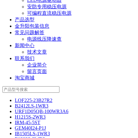
LED电源驱动器
安防专用稳压电源
可编程直流稳压电源
产品选型
金升阳包装信息
常见问题解答
电源线压降速查
新闻中心
技术文章
联系我们
企业简介
留言页面
淘宝商城
LOF225-23B27R2
B2412LS-1WR3
URF1D05QB-100WR3A6
H1215S-2WR3
IRM-45-5ST
GEM40I24-P1J
IB1505LS-1WR3