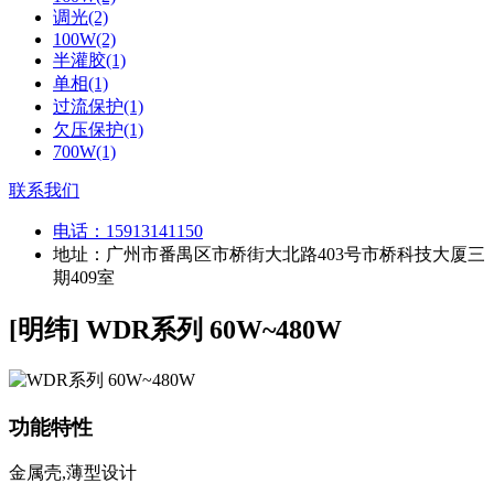
调光(2)
100W(2)
半灌胶(1)
单相(1)
过流保护(1)
欠压保护(1)
700W(1)
联系我们
电话：
15913141150
地址：广州市番禺区市桥街大北路403号市桥科技大厦三
期409室
[明纬] WDR系列 60W~480W
功能特性
金属壳,薄型设计