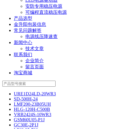
LED电源驱动器
安防专用稳压电源
可编程直流稳压电源
产品选型
金升阳包装信息
常见问题解答
电源线压降速查
新闻中心
技术文章
联系我们
企业简介
留言页面
淘宝商城
URE1D24LD-20WR3
SD-500H-24
LMF200-23B05UH
HLG-120H-C500B
VRB2424S-10WR3
GSM60U05-P1J
GC30E-2P1J