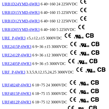
URB1D24YMD-6WR3
6
40~160
24
2250VDC
URB1D15YMD-6WR3
6
40~160
15
2250VDC
URB1D12YMD-6WR3
6
40~160
12
2250VDC
URB1D05YMD-6WR3
6
40~160
5
2250VDC
URE_P-6WR3
±5,±12,±15
3000VDC
URE2415P-6WR3
6
9~36
±15
3000VDC
URE2412P-6WR3
6
9~36
±12
3000VDC
URE2405P-6WR3
6
9~36
±5
3000VDC
URF_P-6WR3
3.3,5,9,12,15,24,25
3000VDC
URF4824P-6WR3
6
18~75
24
3000VDC
URF4815P-6WR3
6
18~75
15
3000VDC
URF4812P-6WR3
6
18~75
12
3000VDC