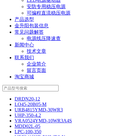
LED电源驱动器
安防专用稳压电源
可编程直流稳压电源
产品选型
金升阳包装信息
常见问题解答
电源线压降速查
新闻中心
技术文章
联系我们
企业简介
留言页面
淘宝商城
DRDN20-12
LO45-20B05-M
URB4815YMD-30WR3
UHP-350-4.2
VRA0524YMD-10WR3A4S
MDD02L-05
LPC-100-350