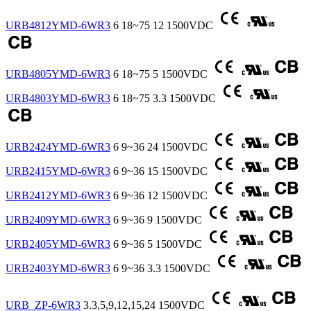
URB4812YMD-6WR3
6
18~75
12
1500VDC
URB4805YMD-6WR3
6
18~75
5
1500VDC
URB4803YMD-6WR3
6
18~75
3.3
1500VDC
URB2424YMD-6WR3
6
9~36
24
1500VDC
URB2415YMD-6WR3
6
9~36
15
1500VDC
URB2412YMD-6WR3
6
9~36
12
1500VDC
URB2409YMD-6WR3
6
9~36
9
1500VDC
URB2405YMD-6WR3
6
9~36
5
1500VDC
URB2403YMD-6WR3
6
9~36
3.3
1500VDC
URB_ZP-6WR3
3.3,5,9,12,15,24
1500VDC