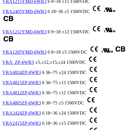
VRA1215YMD-6WR3
6
9~18
±15
1500VDC
VRA2405YMD-6WR3
6
18~36
±5
1500VDC
VRA1212YMD-6WR3
6
9~18
±12
1500VDC
VRA1205YMD-6WR3
6
9~18
±5
1500VDC
VRA_ZP-6WR3
±5,±12,±15,±24
1500VDC
VRA4824ZP-6WR3
6
36~75
±24
1500VDC
VRA4815ZP-6WR3
6
36~75
±15
1500VDC
VRA4812ZP-6WR3
6
36~75
±12
1500VDC
VRA4805ZP-6WR3
6
36~75
±5
1500VDC
VRA2424ZP-6WR3
6
18~36
±24
1500VDC
VRA2415ZP-6WR3
6
18~36
±15
1500VDC