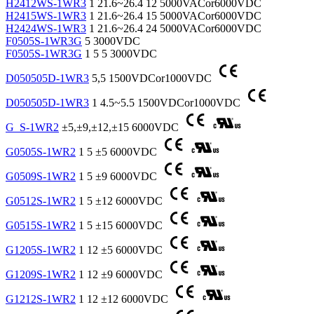
H2412WS-1WR3
1
21.6~26.4
12
5000VACor6000VDC
H2415WS-1WR3
1
21.6~26.4
15
5000VACor6000VDC
H2424WS-1WR3
1
21.6~26.4
24
5000VACor6000VDC
F0505S-1WR3G
5
3000VDC
F0505S-1WR3G
1
5
5
3000VDC
D050505D-1WR3
5,5
1500VDCor1000VDC
D050505D-1WR3
1
4.5~5.5
1500VDCor1000VDC
G_S-1WR2
±5,±9,±12,±15
6000VDC
G0505S-1WR2
1
5
±5
6000VDC
G0509S-1WR2
1
5
±9
6000VDC
G0512S-1WR2
1
5
±12
6000VDC
G0515S-1WR2
1
5
±15
6000VDC
G1205S-1WR2
1
12
±5
6000VDC
G1209S-1WR2
1
12
±9
6000VDC
G1212S-1WR2
1
12
±12
6000VDC