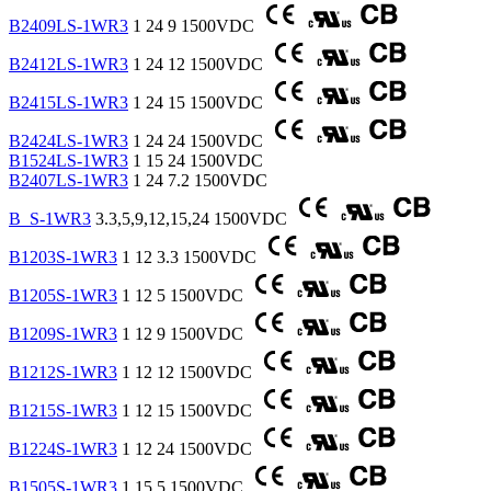
B2409LS-1WR3
1
24
9
1500VDC
B2412LS-1WR3
1
24
12
1500VDC
B2415LS-1WR3
1
24
15
1500VDC
B2424LS-1WR3
1
24
24
1500VDC
B1524LS-1WR3
1
15
24
1500VDC
B2407LS-1WR3
1
24
7.2
1500VDC
B_S-1WR3
3.3,5,9,12,15,24
1500VDC
B1203S-1WR3
1
12
3.3
1500VDC
B1205S-1WR3
1
12
5
1500VDC
B1209S-1WR3
1
12
9
1500VDC
B1212S-1WR3
1
12
12
1500VDC
B1215S-1WR3
1
12
15
1500VDC
B1224S-1WR3
1
12
24
1500VDC
B1505S-1WR3
1
15
5
1500VDC