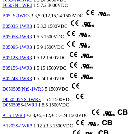
F0507N-1WR3
1
5
7.2
3000VDC
B05_S-1WR3
3.3,5,9,12,15,24
1500VDC
B0503S-1WR3
1
5
3.3
1500VDC
B0505S-1WR3
1
5
5
1500VDC
B0509S-1WR3
1
5
9
1500VDC
B0512S-1WR3
1
5
12
1500VDC
B0515S-1WR3
1
5
15
1500VDC
B0524S-1WR3
1
5
24
1500VDC
D050505(N)S-1WR3
5
1500VDC
D050505NS-1WR3
1
5
5
1500VDC
D050505S-1WR3
1
5
5
1500VDC
A_S-1WR3
±3.3,±5,±12,±15,±24
1500VDC
A1203S-1WR3
1
12
±3.3
1500VDC