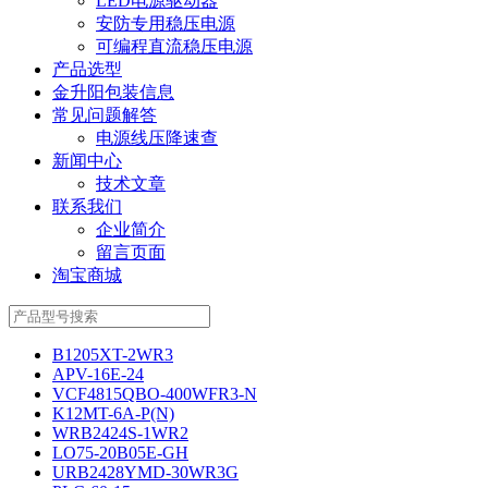
LED电源驱动器
安防专用稳压电源
可编程直流稳压电源
产品选型
金升阳包装信息
常见问题解答
电源线压降速查
新闻中心
技术文章
联系我们
企业简介
留言页面
淘宝商城
B1205XT-2WR3
APV-16E-24
VCF4815QBO-400WFR3-N
K12MT-6A-P(N)
WRB2424S-1WR2
LO75-20B05E-GH
URB2428YMD-30WR3G