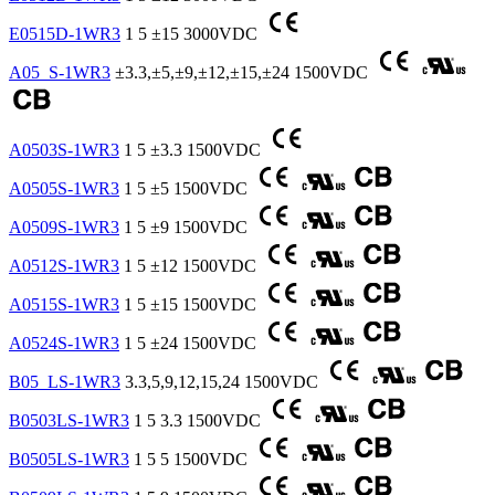
E0515D-1WR3
1
5
±15
3000VDC
A05_S-1WR3
±3.3,±5,±9,±12,±15,±24
1500VDC
A0503S-1WR3
1
5
±3.3
1500VDC
A0505S-1WR3
1
5
±5
1500VDC
A0509S-1WR3
1
5
±9
1500VDC
A0512S-1WR3
1
5
±12
1500VDC
A0515S-1WR3
1
5
±15
1500VDC
A0524S-1WR3
1
5
±24
1500VDC
B05_LS-1WR3
3.3,5,9,12,15,24
1500VDC
B0503LS-1WR3
1
5
3.3
1500VDC
B0505LS-1WR3
1
5
5
1500VDC