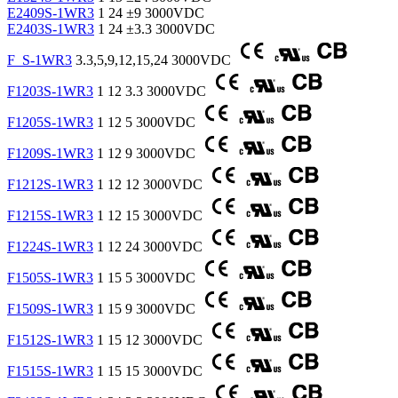
E2409S-1WR3
1
24
±9
3000VDC
E2403S-1WR3
1
24
±3.3
3000VDC
F_S-1WR3
3.3,5,9,12,15,24
3000VDC
F1203S-1WR3
1
12
3.3
3000VDC
F1205S-1WR3
1
12
5
3000VDC
F1209S-1WR3
1
12
9
3000VDC
F1212S-1WR3
1
12
12
3000VDC
F1215S-1WR3
1
12
15
3000VDC
F1224S-1WR3
1
12
24
3000VDC
F1505S-1WR3
1
15
5
3000VDC
F1509S-1WR3
1
15
9
3000VDC
F1512S-1WR3
1
15
12
3000VDC
F1515S-1WR3
1
15
15
3000VDC