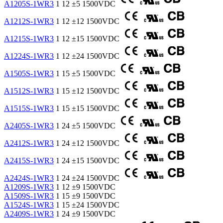
A1205S-1WR3
1
12
±5
1500VDC
A1212S-1WR3
1
12
±12
1500VDC
A1215S-1WR3
1
12
±15
1500VDC
A1224S-1WR3
1
12
±24
1500VDC
A1505S-1WR3
1
15
±5
1500VDC
A1512S-1WR3
1
15
±12
1500VDC
A1515S-1WR3
1
15
±15
1500VDC
A2405S-1WR3
1
24
±5
1500VDC
A2412S-1WR3
1
24
±12
1500VDC
A2415S-1WR3
1
24
±15
1500VDC
A2424S-1WR3
1
24
±24
1500VDC
A1209S-1WR3
1
12
±9
1500VDC
A1509S-1WR3
1
15
±9
1500VDC
A1524S-1WR3
1
15
±24
1500VDC
A2409S-1WR3
1
24
±9
1500VDC