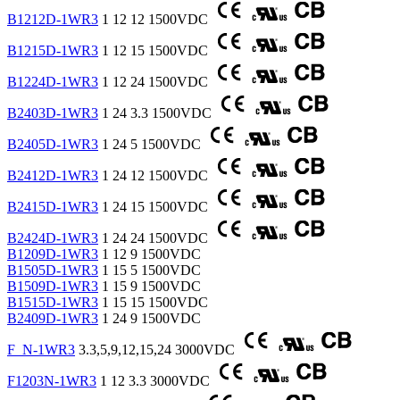
B1212D-1WR3
1
12
12
1500VDC
B1215D-1WR3
1
12
15
1500VDC
B1224D-1WR3
1
12
24
1500VDC
B2403D-1WR3
1
24
3.3
1500VDC
B2405D-1WR3
1
24
5
1500VDC
B2412D-1WR3
1
24
12
1500VDC
B2415D-1WR3
1
24
15
1500VDC
B2424D-1WR3
1
24
24
1500VDC
B1209D-1WR3
1
12
9
1500VDC
B1505D-1WR3
1
15
5
1500VDC
B1509D-1WR3
1
15
9
1500VDC
B1515D-1WR3
1
15
15
1500VDC
B2409D-1WR3
1
24
9
1500VDC
F_N-1WR3
3.3,5,9,12,15,24
3000VDC
F1203N-1WR3
1
12
3.3
3000VDC