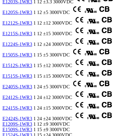
E1203S-1WR3
1
12
±3.3
3000VDC
E1205S-1WR3
1
12
±5
3000VDC
E1212S-1WR3
1
12
±12
3000VDC
E1215S-1WR3
1
12
±15
3000VDC
E1224S-1WR3
1
12
±24
3000VDC
E1505S-1WR3
1
15
±5
3000VDC
E1512S-1WR3
1
15
±12
3000VDC
E1515S-1WR3
1
15
±15
3000VDC
E2405S-1WR3
1
24
±5
3000VDC
E2412S-1WR3
1
24
±12
3000VDC
E2415S-1WR3
1
24
±15
3000VDC
E2424S-1WR3
1
24
±24
3000VDC
E1209S-1WR3
1
12
±9
3000VDC
E1509S-1WR3
1
15
±9
3000VDC
E1524S-1WR3
1
15
±24
3000VDC