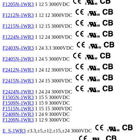
F1205N-1WR3
1
12
5
3000VDC
F1212N-1WR3
1
12
12
3000VDC
F1215N-1WR3
1
12
15
3000VDC
F1224N-1WR3
1
12
24
3000VDC
F2403N-1WR3
1
24
3.3
3000VDC
F2405N-1WR3
1
24
5
3000VDC
F2412N-1WR3
1
24
12
3000VDC
F2415N-1WR3
1
24
15
3000VDC
F2424N-1WR3
1
24
24
3000VDC
F1505N-1WR3
1
15
5
3000VDC
F1509N-1WR3
1
15
9
3000VDC
F1515N-1WR3
1
15
15
3000VDC
F2409N-1WR3
1
24
9
3000VDC
F1209N-1WR3
1
12
9
3000VDC
E_S-1WR3
±3.3,±5,±12,±15,±24
3000VDC