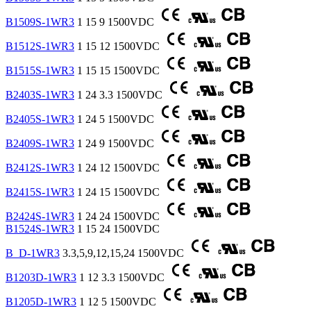
B1509S-1WR3
1
15
9
1500VDC
B1512S-1WR3
1
15
12
1500VDC
B1515S-1WR3
1
15
15
1500VDC
B2403S-1WR3
1
24
3.3
1500VDC
B2405S-1WR3
1
24
5
1500VDC
B2409S-1WR3
1
24
9
1500VDC
B2412S-1WR3
1
24
12
1500VDC
B2415S-1WR3
1
24
15
1500VDC
B2424S-1WR3
1
24
24
1500VDC
B1524S-1WR3
1
15
24
1500VDC
B_D-1WR3
3.3,5,9,12,15,24
1500VDC
B1203D-1WR3
1
12
3.3
1500VDC
B1205D-1WR3
1
12
5
1500VDC