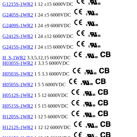
G1215S-1WR2
1
12
±15
6000VDC
G2405S-1WR2
1
24
±5
6000VDC
G2409S-1WR2
1
24
±9
6000VDC
G2412S-1WR2
1
24
±12
6000VDC
G2415S-1WR2
1
24
±15
6000VDC
H_S-1WR2
3.3,5,12,15
6000VDC
H0305S-1WR2
1
3.3
5
6000VDC
H0503S-1WR2
1
5
3.3
6000VDC
H0505S-1WR2
1
5
5
6000VDC
H0512S-1WR2
1
5
12
6000VDC
H0515S-1WR2
1
5
15
6000VDC
H1205S-1WR2
1
12
5
6000VDC
H1212S-1WR2
1
12
12
6000VDC