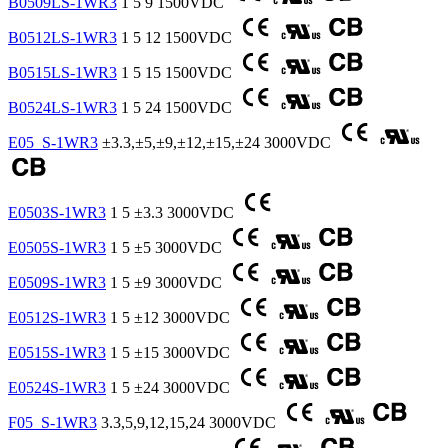
B0509LS-1WR3
1
5
9
1500VDC
B0512LS-1WR3
1
5
12
1500VDC
B0515LS-1WR3
1
5
15
1500VDC
B0524LS-1WR3
1
5
24
1500VDC
E05_S-1WR3
±3.3,±5,±9,±12,±15,±24
3000VDC
E0503S-1WR3
1
5
±3.3
3000VDC
E0505S-1WR3
1
5
±5
3000VDC
E0509S-1WR3
1
5
±9
3000VDC
E0512S-1WR3
1
5
±12
3000VDC
E0515S-1WR3
1
5
±15
3000VDC
E0524S-1WR3
1
5
±24
3000VDC
F05_S-1WR3
3.3,5,9,12,15,24
3000VDC