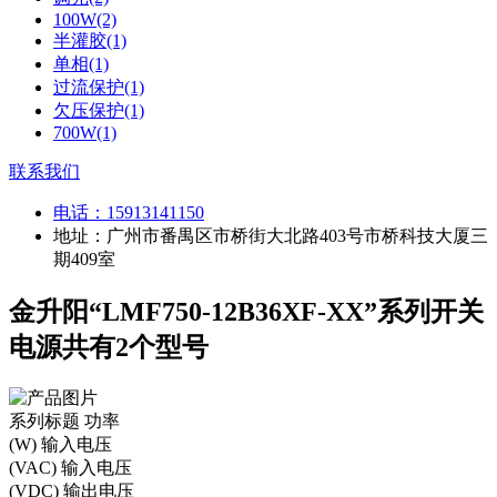
100W(2)
半灌胶(1)
单相(1)
过流保护(1)
欠压保护(1)
700W(1)
联系我们
电话：
15913141150
地址：广州市番禺区市桥街大北路403号市桥科技大厦三
期409室
金升阳“LMF750-12B36XF-XX”系列开关
电源共有2个型号
系列标题
功率
(W)
输入电压
(VAC)
输入电压
(VDC)
输出电压