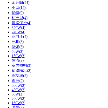
金升阳(54)
小型(12)
优特(9)
标准型(4)
短路保护(4)
320W(4)
240W(4)
宽电压(4)
三相(3)
防爆(3)
50W(3)
150W(3)
恒流(3)
室内照明(3)
多路输出(2)
高功率(2)
直插(2)
600W(2)
480W(2)
60W(2)
200W(2)
160W(2)
调光(2)