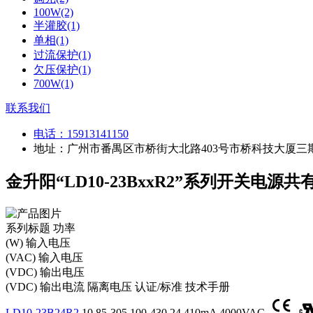
100W(2)
半灌胶(1)
单相(1)
过流保护(1)
欠压保护(1)
700W(1)
联系我们
电话：
15913141150
地址：广州市番禺区市桥街大北路403号市桥科技大厦三期
金升阳“LD10-23BxxR2”系列开关电源共
系列标题
功率
(W)
输入电压
(VAC)
输入电压
(VDC)
输出电压
(VDC)
输出电流
隔离电压
认证/标准
技术手册
LD10-23B24R2
10
85-305
100-430
24
410mA
4000VAC