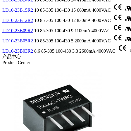
LD10-23B15R2
10
85-305
100-430
15
660mA
4000VAC
LD10-23B12R2
10
85-305
100-430
12
830mA
4000VAC
LD10-23B09R2
10
85-305
100-430
9
1100mA
4000VAC
LD10-23B05R2
10
85-305
100-430
5
2000mA
4000VAC
LD10-23B03R2
8.6
85-305
100-430
3.3
2600mA
4000VAC
产品中心
Product Center