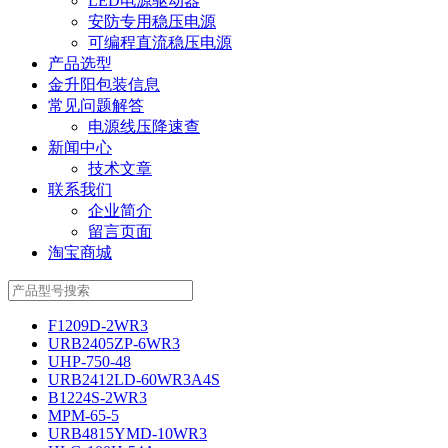
LED电源驱动器
安防专用稳压电源
可编程直流稳压电源
产品选型
金升阳包装信息
常见问题解答
电源线压降速查
新闻中心
技术文章
联系我们
企业简介
留言页面
淘宝商城
F1209D-2WR3
URB2405ZP-6WR3
UHP-750-48
URB2412LD-60WR3A4S
B1224S-2WR3
MPM-65-5
URB4815YMD-10WR3