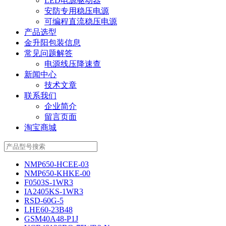
LED电源驱动器
安防专用稳压电源
可编程直流稳压电源
产品选型
金升阳包装信息
常见问题解答
电源线压降速查
新闻中心
技术文章
联系我们
企业简介
留言页面
淘宝商城
NMP650-HCEE-03
NMP650-KHKE-00
F0503S-1WR3
IA2405KS-1WR3
RSD-60G-5
LHE60-23B48
GSM40A48-P1J