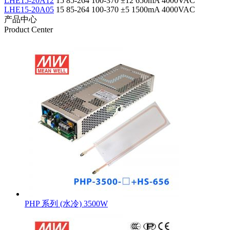
LHE15-20A12
15
85-264
100-370
±12
650mA
4000VAC
LHE15-20A05
15
85-264
100-370
±5
1500mA
4000VAC
产品中心
Product Center
PHP 系列 (水冷) 3500W