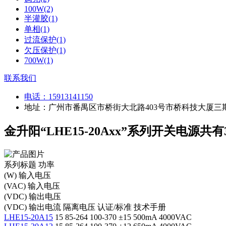
100W(2)
半灌胶(1)
单相(1)
过流保护(1)
欠压保护(1)
700W(1)
联系我们
电话：
15913141150
地址：广州市番禺区市桥街大北路403号市桥科技大厦三期
金升阳“LHE15-20Axx”系列开关电源共
系列标题
功率
(W)
输入电压
(VAC)
输入电压
(VDC)
输出电压
(VDC)
输出电流
隔离电压
认证/标准
技术手册
LHE15-20A15
15
85-264
100-370
±15
500mA
4000VAC