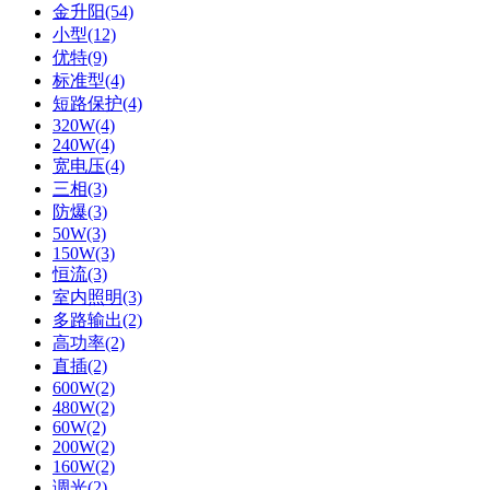
金升阳(54)
小型(12)
优特(9)
标准型(4)
短路保护(4)
320W(4)
240W(4)
宽电压(4)
三相(3)
防爆(3)
50W(3)
150W(3)
恒流(3)
室内照明(3)
多路输出(2)
高功率(2)
直插(2)
600W(2)
480W(2)
60W(2)
200W(2)
160W(2)
调光(2)