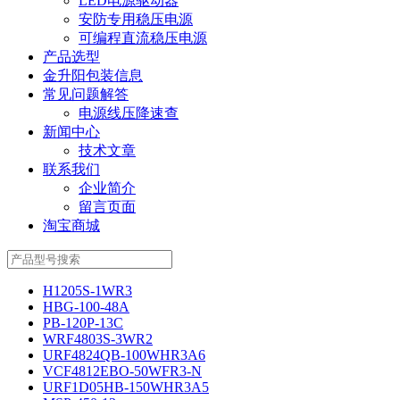
LED电源驱动器
安防专用稳压电源
可编程直流稳压电源
产品选型
金升阳包装信息
常见问题解答
电源线压降速查
新闻中心
技术文章
联系我们
企业简介
留言页面
淘宝商城
H1205S-1WR3
HBG-100-48A
PB-120P-13C
WRF4803S-3WR2
URF4824QB-100WHR3A6
VCF4812EBO-50WFR3-N
URF1D05HB-150WHR3A5