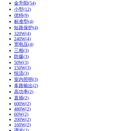
金升阳(54)
小型(12)
优特(9)
标准型(4)
短路保护(4)
320W(4)
240W(4)
宽电压(4)
三相(3)
防爆(3)
50W(3)
150W(3)
恒流(3)
室内照明(3)
多路输出(2)
高功率(2)
直插(2)
600W(2)
480W(2)
60W(2)
200W(2)
160W(2)
调光(2)