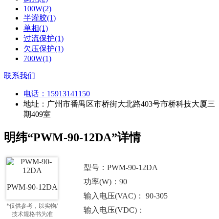
100W(2)
半灌胶(1)
单相(1)
过流保护(1)
欠压保护(1)
700W(1)
联系我们
电话：
15913141150
地址：广州市番禺区市桥街大北路403号市桥科技大厦三
期409室
明纬“PWM-90-12DA”详情
型号：PWM-90-12DA
功率(W)：90
PWM-90-12DA
输入电压(VAC)： 90-305
*仅供参考，以实物/
输入电压(VDC)：
技术规格书为准