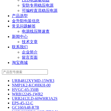
LED电源驱动器
安防专用稳压电源
可编程直流稳压电源
产品选型
金升阳包装信息
常见问题解答
电源线压降速查
新闻中心
技术文章
联系我们
企业简介
留言页面
淘宝商城
URB4812XYMD-15WR3
NMP1K2-KC#HKH-00
HVGC-65-350B
WRB1224S-1WR2
URB2412LD-60WHR3A2S
EPS-45-12-C
GC160A48-R7B