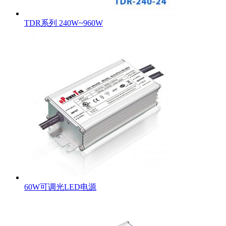
TDR系列 240W~960W
60W可调光LED电源