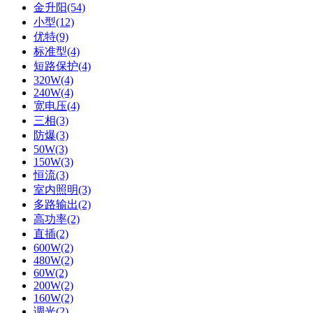
金升阳(54)
小型(12)
优特(9)
标准型(4)
短路保护(4)
320W(4)
240W(4)
宽电压(4)
三相(3)
防爆(3)
50W(3)
150W(3)
恒流(3)
室内照明(3)
多路输出(2)
高功率(2)
直插(2)
600W(2)
480W(2)
60W(2)
200W(2)
160W(2)
调光(2)