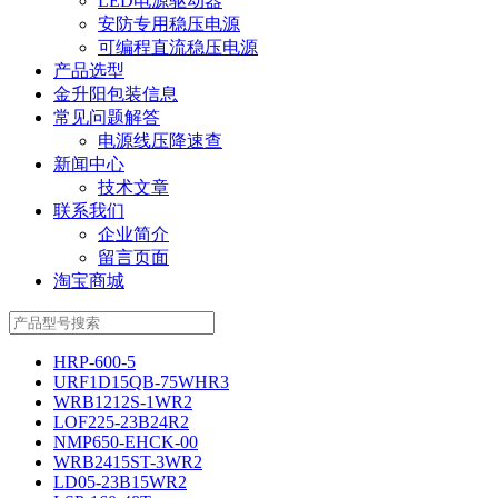
LED电源驱动器
安防专用稳压电源
可编程直流稳压电源
产品选型
金升阳包装信息
常见问题解答
电源线压降速查
新闻中心
技术文章
联系我们
企业简介
留言页面
淘宝商城
HRP-600-5
URF1D15QB-75WHR3
WRB1212S-1WR2
LOF225-23B24R2
NMP650-EHCK-00
WRB2415ST-3WR2
LD05-23B15WR2