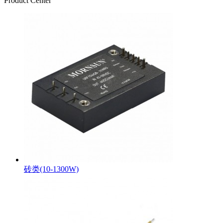
Product Center
砖类(10-1300W)