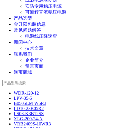
LED电源驱动器
安防专用稳压电源
可编程直流稳压电源
产品选型
金升阳包装信息
常见问题解答
电源线压降速查
新闻中心
技术文章
联系我们
企业简介
留言页面
淘宝商城
WDR-120-12
LPV-35-5
B0505LM-W5R3
LD10-23B05R2
LS03-K3B12SS
XLG-200-24-A
VRB2409S-10WR3