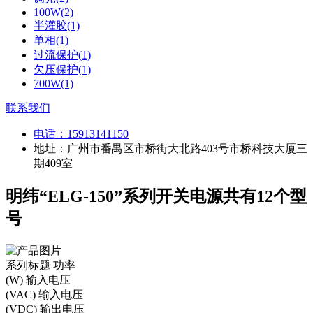
100W(2)
半灌胶(1)
单相(1)
过流保护(1)
欠压保护(1)
700W(1)
联系我们
电话：
15913141150
地址：广州市番禺区市桥街大北路403号市桥科技大厦三
期409室
明纬“ELG-150”系列开关电源共有12个型
号
系列标题
功率
(W)
输入电压
(VAC)
输入电压
(VDC)
输出电压