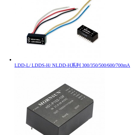
LDD-L/ LDDS-H/ NLDD-H系列 300/350/500/600/700mA