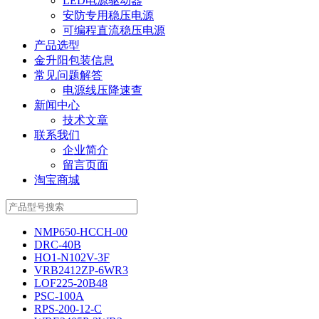
LED电源驱动器
安防专用稳压电源
可编程直流稳压电源
产品选型
金升阳包装信息
常见问题解答
电源线压降速查
新闻中心
技术文章
联系我们
企业简介
留言页面
淘宝商城
NMP650-HCCH-00
DRC-40B
HO1-N102V-3F
VRB2412ZP-6WR3
LOF225-20B48
PSC-100A
RPS-200-12-C