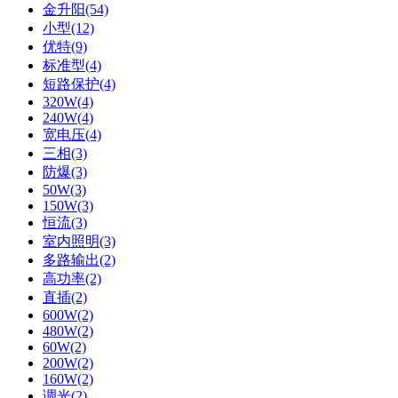
金升阳(54)
小型(12)
优特(9)
标准型(4)
短路保护(4)
320W(4)
240W(4)
宽电压(4)
三相(3)
防爆(3)
50W(3)
150W(3)
恒流(3)
室内照明(3)
多路输出(2)
高功率(2)
直插(2)
600W(2)
480W(2)
60W(2)
200W(2)
160W(2)
调光(2)