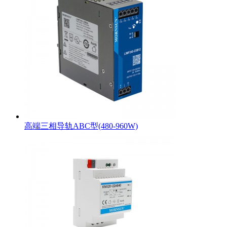
高端三相导轨ABC型(480-960W)