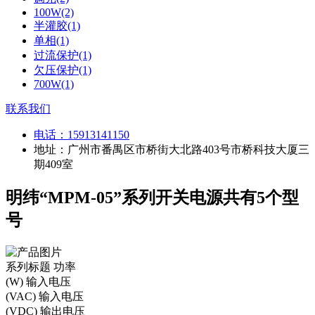
100W(2)
半灌胶(1)
单相(1)
过流保护(1)
欠压保护(1)
700W(1)
联系我们
电话：
15913141150
地址：广州市番禺区市桥街大北路403号市桥科技大厦三
期409室
明纬“MPM-05”系列开关电源共有5个型
号
系列标题
功率
(W)
输入电压
(VAC)
输入电压
(VDC)
输出电压