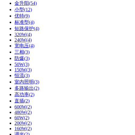
金升阳(54)
小型(12)
优特(9)
标准型(4)
短路保护(4)
320W(4)
240W(4)
宽电压(4)
三相(3)
防爆(3)
50W(3)
150W(3)
恒流(3)
室内照明(3)
多路输出(2)
高功率(2)
直插(2)
600W(2)
480W(2)
60W(2)
200W(2)
160W(2)
调光(2)