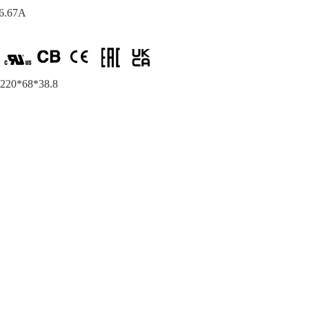
.67A
：
20*68*38.8