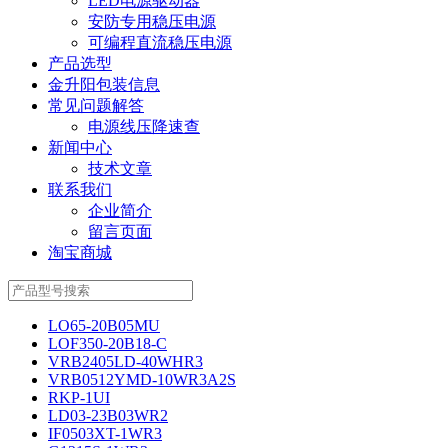
LED电源驱动器
安防专用稳压电源
可编程直流稳压电源
产品选型
金升阳包装信息
常见问题解答
电源线压降速查
新闻中心
技术文章
联系我们
企业简介
留言页面
淘宝商城
LO65-20B05MU
LOF350-20B18-C
VRB2405LD-40WHR3
VRB0512YMD-10WR3A2S
RKP-1UI
LD03-23B03WR2
IF0503XT-1WR3