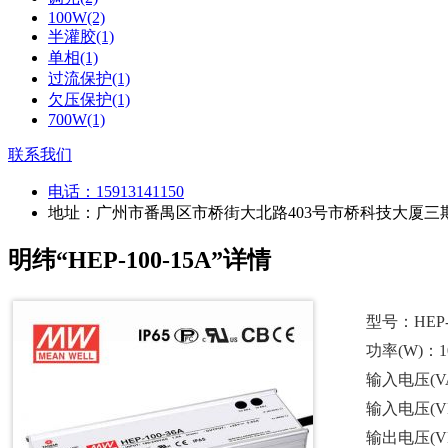
100W(2)
半灌胶(1)
单相(1)
过流保护(1)
欠压保护(1)
700W(1)
联系我们
电话：
15913141150
地址：广州市番禺区市桥街大北路403号市桥科技大厦三期
明纬“HEP-100-15A”详情
型号：HEP-1
功率(W)：10
输入电压(VAC
输入电压(VDC
输出电压(V