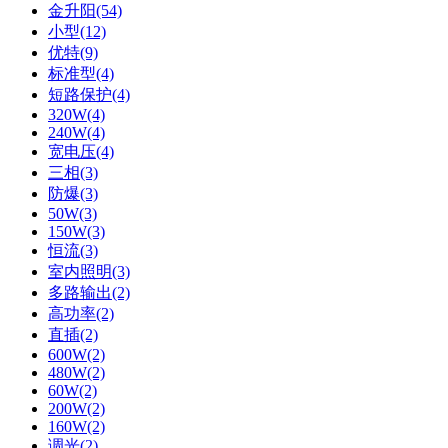
金升阳(54)
小型(12)
优特(9)
标准型(4)
短路保护(4)
320W(4)
240W(4)
宽电压(4)
三相(3)
防爆(3)
50W(3)
150W(3)
恒流(3)
室内照明(3)
多路输出(2)
高功率(2)
直插(2)
600W(2)
480W(2)
60W(2)
200W(2)
160W(2)
调光(2)