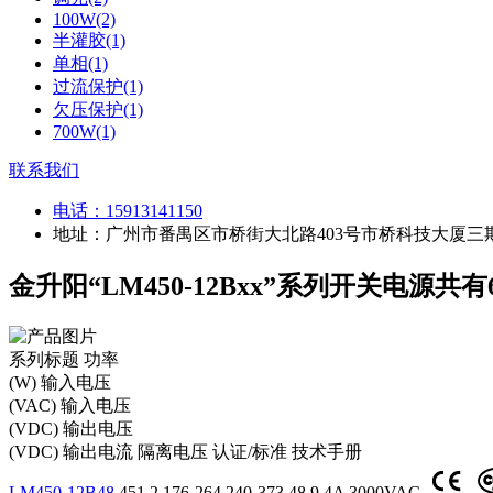
100W(2)
半灌胶(1)
单相(1)
过流保护(1)
欠压保护(1)
700W(1)
联系我们
电话：
15913141150
地址：广州市番禺区市桥街大北路403号市桥科技大厦三期
金升阳“LM450-12Bxx”系列开关电源共
系列标题
功率
(W)
输入电压
(VAC)
输入电压
(VDC)
输出电压
(VDC)
输出电流
隔离电压
认证/标准
技术手册
LM450-12B48
451.2
176-264
240-373
48
9.4A
3000VAC