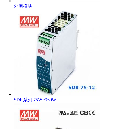
外围模块
SDR系列 75W~960W