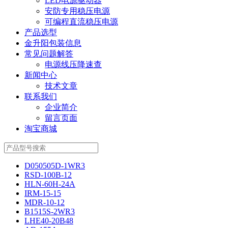
LED电源驱动器
安防专用稳压电源
可编程直流稳压电源
产品选型
金升阳包装信息
常见问题解答
电源线压降速查
新闻中心
技术文章
联系我们
企业简介
留言页面
淘宝商城
D050505D-1WR3
RSD-100B-12
HLN-60H-24A
IRM-15-15
MDR-10-12
B1515S-2WR3
LHE40-20B48