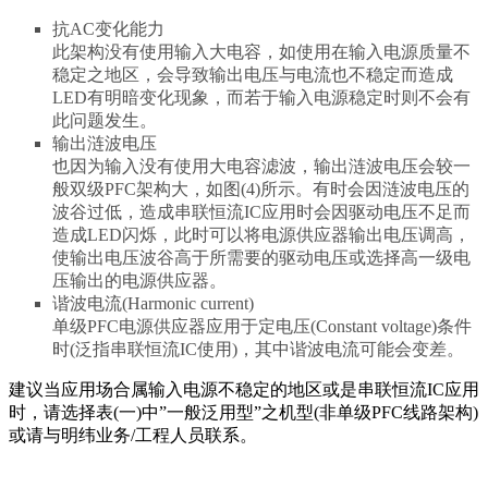
抗AC变化能力
此架构没有使用输入大电容，如使用在输入电源质量不
稳定之地区，会导致输出电压与电流也不稳定而造成
LED有明暗变化现象，而若于输入电源稳定时则不会有
此问题发生。
输出涟波电压
也因为输入没有使用大电容滤波，输出涟波电压会较一
般双级PFC架构大，如图(4)所示。有时会因涟波电压的
波谷过低，造成串联恒流IC应用时会因驱动电压不足而
造成LED闪烁，此时可以将电源供应器输出电压调高，
使输出电压波谷高于所需要的驱动电压或选择高一级电
压输出的电源供应器。
谐波电流(Harmonic current)
单级PFC电源供应器应用于定电压(Constant voltage)条件
时(泛指串联恒流IC使用)，其中谐波电流可能会变差。
建议当应用场合属输入电源不稳定的地区或是串联恒流IC应用
时，请选择表(一)中”一般泛用型”之机型(非单级PFC线路架构)
或请与明纬业务/工程人员联系。