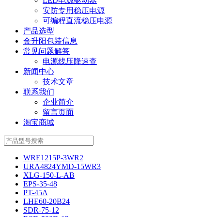
LED电源驱动器
安防专用稳压电源
可编程直流稳压电源
产品选型
金升阳包装信息
常见问题解答
电源线压降速查
新闻中心
技术文章
联系我们
企业简介
留言页面
淘宝商城
WRE1215P-3WR2
URA4824YMD-15WR3
XLG-150-L-AB
EPS-35-48
PT-45A
LHE60-20B24
SDR-75-12