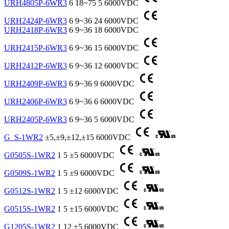
URH4805P-6WR3
6
18~75
5
6000VDC
URH2424P-6WR3
6
9~36
24
6000VDC
URH2418P-6WR3
6
9~36
18
6000VDC
URH2415P-6WR3
6
9~36
15
6000VDC
URH2412P-6WR3
6
9~36
12
6000VDC
URH2409P-6WR3
6
9~36
9
6000VDC
URH2406P-6WR3
6
9~36
6
6000VDC
URH2405P-6WR3
6
9~36
5
6000VDC
G_S-1WR2
±5,±9,±12,±15
6000VDC
G0505S-1WR2
1
5
±5
6000VDC
G0509S-1WR2
1
5
±9
6000VDC
G0512S-1WR2
1
5
±12
6000VDC
G0515S-1WR2
1
5
±15
6000VDC
G1205S-1WR2
1
12
±5
6000VDC