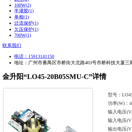
100W(2)
半灌胶(1)
单相(1)
过流保护(1)
欠压保护(1)
700W(1)
联系我们
电话：
15913141150
地址：广州市番禺区市桥街大北路403号市桥科技大厦三期
金升阳“LO45-20B05SMU-C”详情
型号：LO45
功率(W)：4
输入电压(VAC
输入电压(VDC
输出电压(V