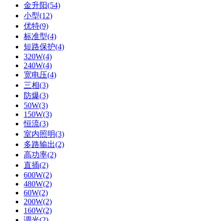
金升阳(54)
小型(12)
优特(9)
标准型(4)
短路保护(4)
320W(4)
240W(4)
宽电压(4)
三相(3)
防爆(3)
50W(3)
150W(3)
恒流(3)
室内照明(3)
多路输出(2)
高功率(2)
直插(2)
600W(2)
480W(2)
60W(2)
200W(2)
160W(2)
调光(2)