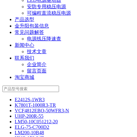
LED电源驱动器
安防专用稳压电源
可编程直流稳压电源
产品选型
金升阳包装信息
常见问题解答
电源线压降速查
新闻中心
技术文章
联系我们
企业简介
留言页面
淘宝商城
E2412S-1WR3
K7801T-1000R3-TR
VCF4812EBO-50WFR3-N
UHP-200R-55
LM50-10C051212-20
ELG-75-C700D2
LM200-10B48