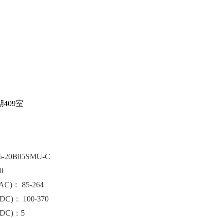
409室
-20B05SMU-C
0
)： 85-264
)： 100-370
DC)：5