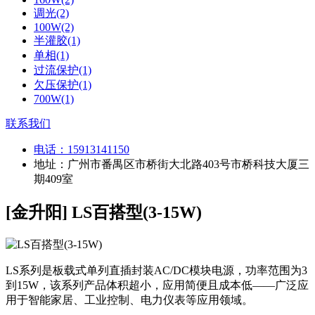
调光(2)
100W(2)
半灌胶(1)
单相(1)
过流保护(1)
欠压保护(1)
700W(1)
联系我们
电话：
15913141150
地址：广州市番禺区市桥街大北路403号市桥科技大厦三
期409室
[金升阳] LS百搭型(3-15W)
LS系列是板载式单列直插封装AC/DC模块电源，功率范围为3
到15W，该系列产品体积超小，应用简便且成本低——广泛应
用于智能家居、工业控制、电力仪表等应用领域。