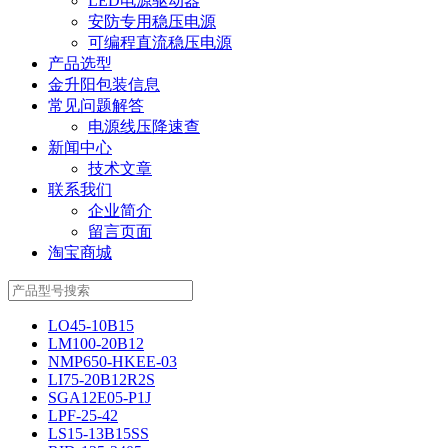
LED电源驱动器
安防专用稳压电源
可编程直流稳压电源
产品选型
金升阳包装信息
常见问题解答
电源线压降速查
新闻中心
技术文章
联系我们
企业简介
留言页面
淘宝商城
LO45-10B15
LM100-20B12
NMP650-HKEE-03
LI75-20B12R2S
SGA12E05-P1J
LPF-25-42
LS15-13B15SS