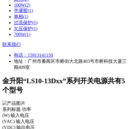
100W(2)
半灌胶(1)
单相(1)
过流保护(1)
欠压保护(1)
700W(1)
联系我们
电话：
15913141150
地址：广州市番禺区市桥街大北路403号市桥科技大厦三
期409室
金升阳“LS10-13Dxx”系列开关电源共有5
个型号
系列标题
功率
(W)
输入电压
(VAC)
输入电压
(VDC)
输出电压