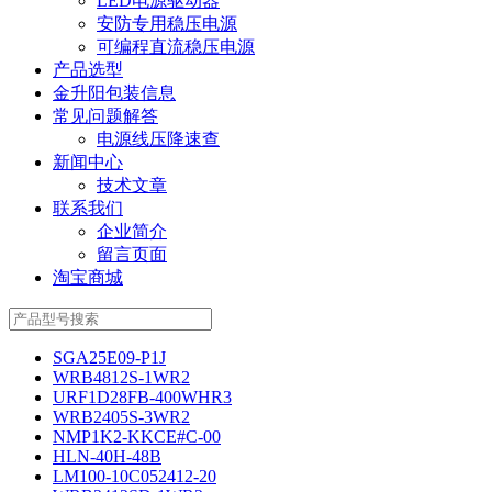
LED电源驱动器
安防专用稳压电源
可编程直流稳压电源
产品选型
金升阳包装信息
常见问题解答
电源线压降速查
新闻中心
技术文章
联系我们
企业简介
留言页面
淘宝商城
SGA25E09-P1J
WRB4812S-1WR2
URF1D28FB-400WHR3
WRB2405S-3WR2
NMP1K2-KKCE#C-00
HLN-40H-48B
LM100-10C052412-20