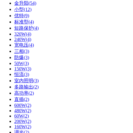
金升阳(54)
小型(12)
优特(9)
标准型(4)
短路保护(4)
320W(4)
240W(4)
宽电压(4)
三相(3)
防爆(3)
50W(3)
150W(3)
恒流(3)
室内照明(3)
多路输出(2)
高功率(2)
直插(2)
600W(2)
480W(2)
60W(2)
200W(2)
160W(2)
调光(2)