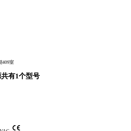
409室
电源共有1个型号
0VAC