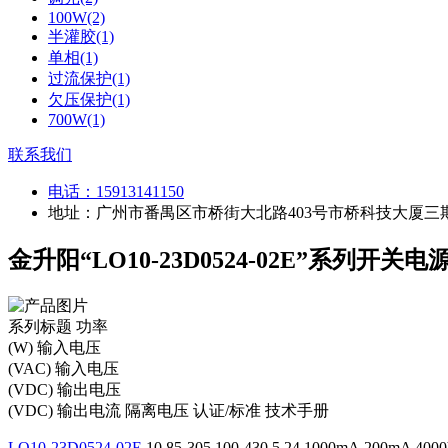
100W(2)
半灌胶(1)
单相(1)
过流保护(1)
欠压保护(1)
700W(1)
联系我们
电话：
15913141150
地址：广州市番禺区市桥街大北路403号市桥科技大厦三期
金升阳“LO10-23D0524-02E”系列开关
系列标题
功率
(W)
输入电压
(VAC)
输入电压
(VDC)
输出电压
(VDC)
输出电流
隔离电压
认证/标准
技术手册
LO10-23D0524-02E
10
85-305
100-430
5,24
1000mA,200mA
400