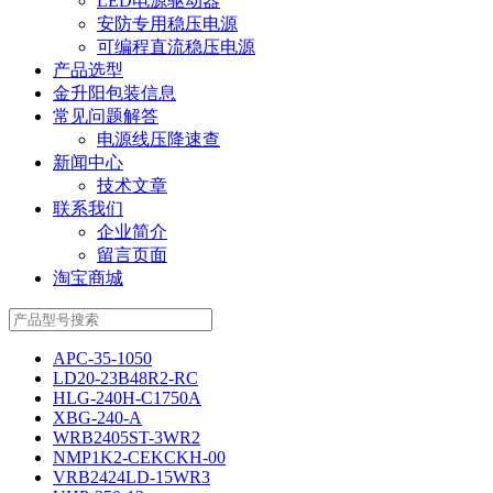
LED电源驱动器
安防专用稳压电源
可编程直流稳压电源
产品选型
金升阳包装信息
常见问题解答
电源线压降速查
新闻中心
技术文章
联系我们
企业简介
留言页面
淘宝商城
APC-35-1050
LD20-23B48R2-RC
HLG-240H-C1750A
XBG-240-A
WRB2405ST-3WR2
NMP1K2-CEKCKH-00
VRB2424LD-15WR3