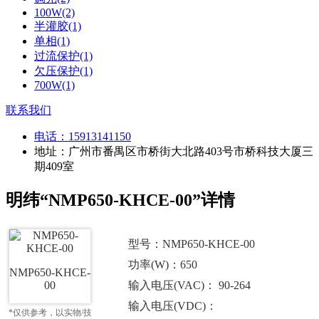
100W(2)
半灌胶(1)
单相(1)
过流保护(1)
欠压保护(1)
700W(1)
联系我们
电话：
15913141150
地址：广州市番禺区市桥街大北路403号市桥科技大厦三
期409室
明纬“NMP650-KHCE-00”详情
型号：NMP650-KHCE-00
功率(W)：650
NMP650-KHCE-
00
输入电压(VAC)： 90-264
输入电压(VDC)：
*仅供参考，以实物/技