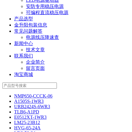
LED电源驱动器
安防专用稳压电源
可编程直流稳压电源
产品选型
金升阳包装信息
常见问题解答
电源线压降速查
新闻中心
技术文章
联系我们
企业简介
留言页面
淘宝商城
NMP650-CCCK-06
A1505S-1WR3
URB2424S-6WR3
TLB6-A1PD
E0512XT-1WR3
LM25-23B12
HVG-65-24A