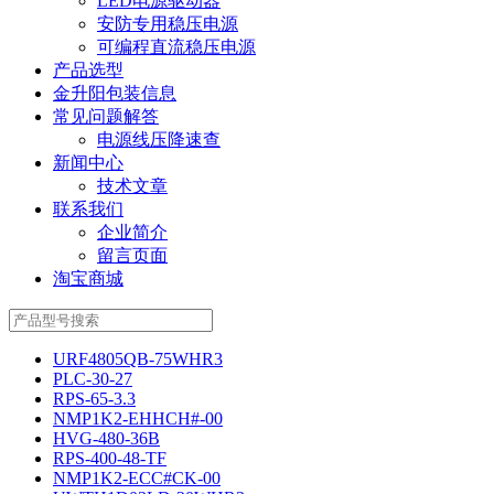
LED电源驱动器
安防专用稳压电源
可编程直流稳压电源
产品选型
金升阳包装信息
常见问题解答
电源线压降速查
新闻中心
技术文章
联系我们
企业简介
留言页面
淘宝商城
URF4805QB-75WHR3
PLC-30-27
RPS-65-3.3
NMP1K2-EHHCH#-00
HVG-480-36B
RPS-400-48-TF
NMP1K2-ECC#CK-00