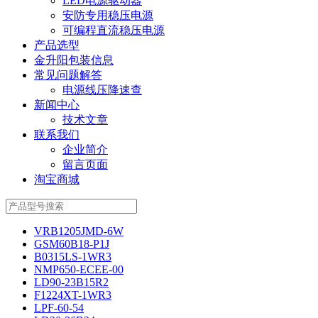
LED电源驱动器
安防专用稳压电源
可编程直流稳压电源
产品选型
金升阳包装信息
常见问题解答
电源线压降速查
新闻中心
技术文章
联系我们
企业简介
留言页面
淘宝商城
VRB1205JMD-6W
GSM60B18-P1J
B0315LS-1WR3
NMP650-ECEE-00
LD90-23B15R2
F1224XT-1WR3
LPF-60-54