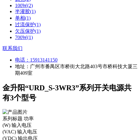
100W(2)
半灌胶(1)
单相(1)
过流保护(1)
欠压保护(1)
700W(1)
联系我们
电话：
15913141150
地址：广州市番禺区市桥街大北路403号市桥科技大厦三
期409室
金升阳“URD_S-3WR3”系列开关电源共
有3个型号
系列标题
功率
(W)
输入电压
(VAC)
输入电压
(VDC)
输出电压