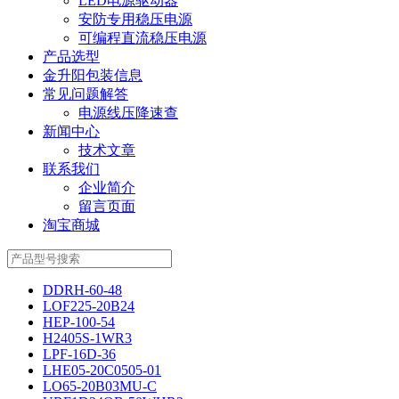
LED电源驱动器
安防专用稳压电源
可编程直流稳压电源
产品选型
金升阳包装信息
常见问题解答
电源线压降速查
新闻中心
技术文章
联系我们
企业简介
留言页面
淘宝商城
DDRH-60-48
LOF225-20B24
HEP-100-54
H2405S-1WR3
LPF-16D-36
LHE05-20C0505-01
LO65-20B03MU-C