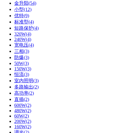
金升阳(54)
小型(12)
优特(9)
标准型(4)
短路保护(4)
320W(4)
240W(4)
宽电压(4)
三相(3)
防爆(3)
50W(3)
150W(3)
恒流(3)
室内照明(3)
多路输出(2)
高功率(2)
直插(2)
600W(2)
480W(2)
60W(2)
200W(2)
160W(2)
调光(2)