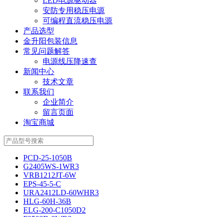
LED电源驱动器
安防专用稳压电源
可编程直流稳压电源
产品选型
金升阳包装信息
常见问题解答
电源线压降速查
新闻中心
技术文章
联系我们
企业简介
留言页面
淘宝商城
PCD-25-1050B
G2405WS-1WR3
VRB1212JT-6W
EPS-45-5-C
URA2412LD-60WHR3
HLG-60H-36B
ELG-200-C1050D2