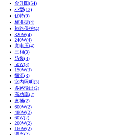
金升阳(54)
小型(12)
优特(9)
标准型(4)
短路保护(4)
320W(4)
240W(4)
宽电压(4)
三相(3)
防爆(3)
50W(3)
150W(3)
恒流(3)
室内照明(3)
多路输出(2)
高功率(2)
直插(2)
600W(2)
480W(2)
60W(2)
200W(2)
160W(2)
调光(2)