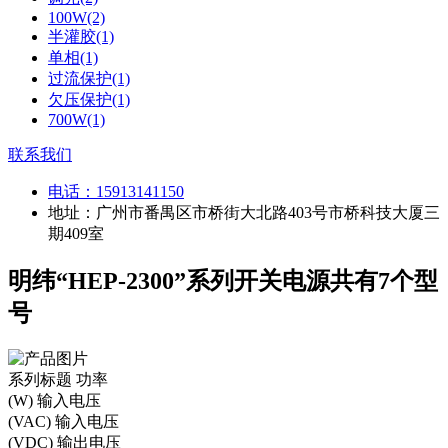
100W(2)
半灌胶(1)
单相(1)
过流保护(1)
欠压保护(1)
700W(1)
联系我们
电话：
15913141150
地址：广州市番禺区市桥街大北路403号市桥科技大厦三
期409室
明纬“HEP-2300”系列开关电源共有7个型
号
系列标题
功率
(W)
输入电压
(VAC)
输入电压
(VDC)
输出电压