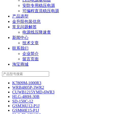
LED电源驱动器
安防专用稳压电源
可编程直流稳压电源
产品选型
金升阳包装信息
常见问题解答
电源线压降速查
新闻中心
技术文章
联系我们
企业简介
留言页面
淘宝商城
K7809M-1000R3
WRB4805P-3WR2
CUWB1215YMD-6WR3
HLG-480H-30B
SD-150C-12
GSM36U12-P1J
GSM60E15-P1J