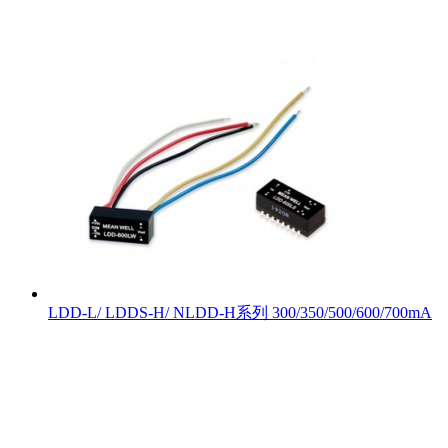
LDD-L/ LDDS-H/ NLDD-H系列 300/350/500/600/700mA