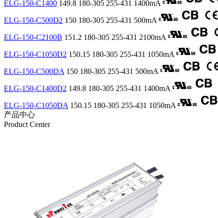
ELG-150-C1400
149.8
180-305
255-431
1400mA
ELG-150-C500D2
150
180-305
255-431
500mA
ELG-150-C2100B
151.2
180-305
255-431
2100mA
ELG-150-C1050D2
150.15
180-305
255-431
1050mA
ELG-150-C500DA
150
180-305
255-431
500mA
ELG-150-C1400D2
149.8
180-305
255-431
1400mA
ELG-150-C1050DA
150.15
180-305
255-431
1050mA
产品中心
Product Center