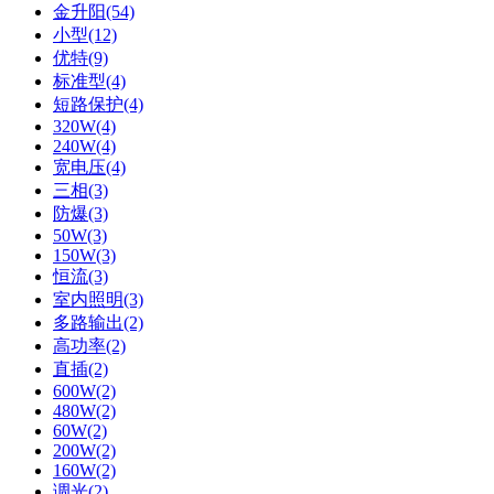
金升阳(54)
小型(12)
优特(9)
标准型(4)
短路保护(4)
320W(4)
240W(4)
宽电压(4)
三相(3)
防爆(3)
50W(3)
150W(3)
恒流(3)
室内照明(3)
多路输出(2)
高功率(2)
直插(2)
600W(2)
480W(2)
60W(2)
200W(2)
160W(2)
调光(2)