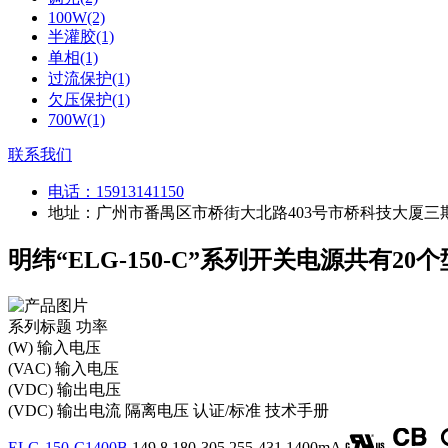
100W(2)
半灌胶(1)
单相(1)
过流保护(1)
欠压保护(1)
700W(1)
联系我们
电话：
15913141150
地址：广州市番禺区市桥街大北路403号市桥科技大厦三期
明纬“ELG-150-C”系列开关电源共有20
系列标题
功率
(W)
输入电压
(VAC)
输入电压
(VDC)
输出电压
(VDC)
输出电流
隔离电压
认证/标准
技术手册
ELG-150-C1400B
149.8
180-305
255-431
1400mA