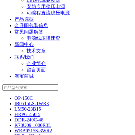
LED电源驱动器
安防专用稳压电源
可编程直流稳压电源
产品选型
金升阳包装信息
常见问题解答
电源线压降速查
新闻中心
技术文章
联系我们
企业简介
留言页面
淘宝商城
QP-150C
IB0515LS-1WR3
LM50-23B15
HRPG-450-5
DDR-240C-48
K78U09-1000R3L
WRB0515S-3WR2