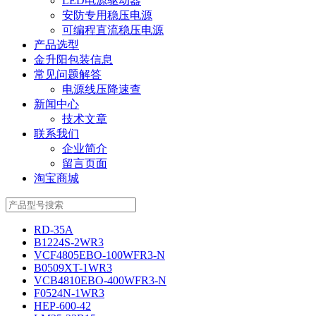
LED电源驱动器
安防专用稳压电源
可编程直流稳压电源
产品选型
金升阳包装信息
常见问题解答
电源线压降速查
新闻中心
技术文章
联系我们
企业简介
留言页面
淘宝商城
RD-35A
B1224S-2WR3
VCF4805EBO-100WFR3-N
B0509XT-1WR3
VCB4810EBO-400WFR3-N
F0524N-1WR3
HEP-600-42