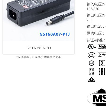
输入电压(V
135-370
输出电压(V
7.5
输出电流：0
隔离电压：
认证/标准
GST60A07-P1J
*仅供参考，以实物/技术规格书为准