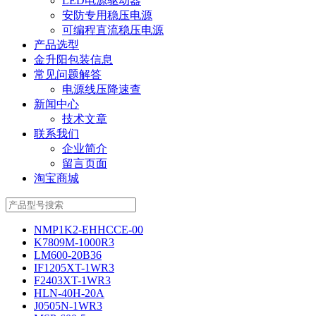
LED电源驱动器
安防专用稳压电源
可编程直流稳压电源
产品选型
金升阳包装信息
常见问题解答
电源线压降速查
新闻中心
技术文章
联系我们
企业简介
留言页面
淘宝商城
NMP1K2-EHHCCE-00
K7809M-1000R3
LM600-20B36
IF1205XT-1WR3
F2403XT-1WR3
HLN-40H-20A
J0505N-1WR3