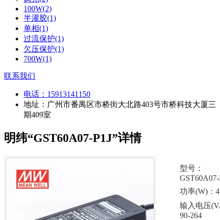
100W(2)
半灌胶(1)
单相(1)
过流保护(1)
欠压保护(1)
700W(1)
联系我们
电话：
15913141150
地址：广州市番禺区市桥街大北路403号市桥科技大厦三
期409室
明纬“GST60A07-P1J”详情
型号：
GST60A07-
功率(W)：4
输入电压(V
90-264