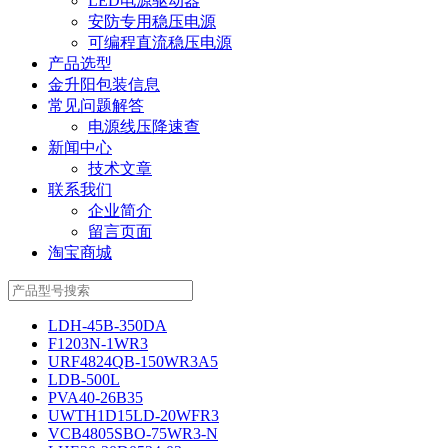
LED电源驱动器
安防专用稳压电源
可编程直流稳压电源
产品选型
金升阳包装信息
常见问题解答
电源线压降速查
新闻中心
技术文章
联系我们
企业简介
留言页面
淘宝商城
LDH-45B-350DA
F1203N-1WR3
URF4824QB-150WR3A5
LDB-500L
PVA40-26B35
UWTH1D15LD-20WFR3
VCB4805SBO-75WR3-N