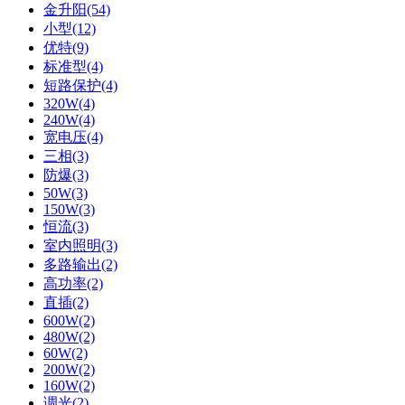
金升阳(54)
小型(12)
优特(9)
标准型(4)
短路保护(4)
320W(4)
240W(4)
宽电压(4)
三相(3)
防爆(3)
50W(3)
150W(3)
恒流(3)
室内照明(3)
多路输出(2)
高功率(2)
直插(2)
600W(2)
480W(2)
60W(2)
200W(2)
160W(2)
调光(2)