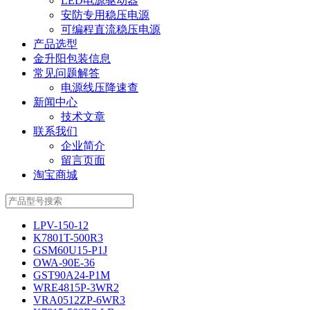
LED电源驱动器
安防专用稳压电源
可编程直流稳压电源
产品选型
金升阳包装信息
常见问题解答
电源线压降速查
新闻中心
技术文章
联系我们
企业简介
留言页面
淘宝商城
LPV-150-12
K7801T-500R3
GSM60U15-P1J
OWA-90E-36
GST90A24-P1M
WRE4815P-3WR2
VRA0512ZP-6WR3