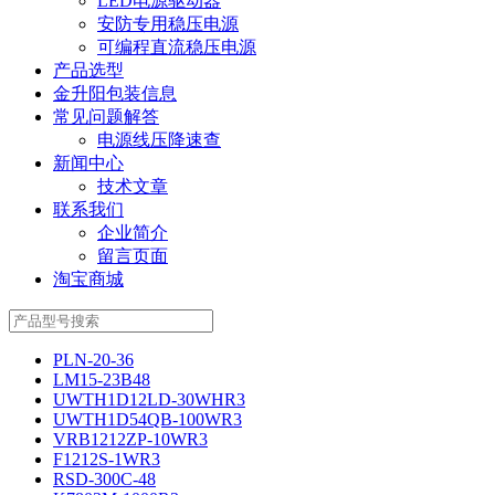
LED电源驱动器
安防专用稳压电源
可编程直流稳压电源
产品选型
金升阳包装信息
常见问题解答
电源线压降速查
新闻中心
技术文章
联系我们
企业简介
留言页面
淘宝商城
PLN-20-36
LM15-23B48
UWTH1D12LD-30WHR3
UWTH1D54QB-100WR3
VRB1212ZP-10WR3
F1212S-1WR3
RSD-300C-48