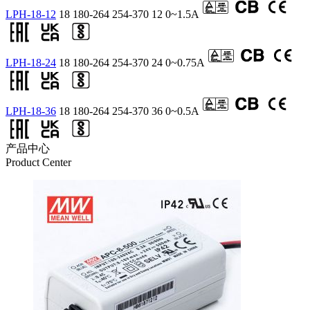
LPH-18-12
18
180-264
254-370
12
0~1.5A
LPH-18-24
18
180-264
254-370
24
0~0.75A
LPH-18-36
18
180-264
254-370
36
0~0.5A
产品中心
Product Center