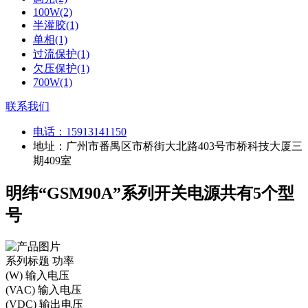
100W(2)
半灌胶(1)
单相(1)
过流保护(1)
欠压保护(1)
700W(1)
联系我们
电话：
15913141150
地址：广州市番禺区市桥街大北路403号市桥科技大厦三
期409室
明纬“GSM90A”系列开关电源共有5个型
号
系列标题
功率
(W)
输入电压
(VAC)
输入电压
(VDC)
输出电压