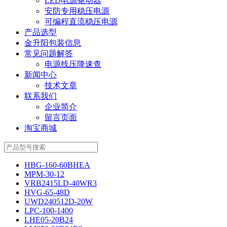
LED电源驱动器
安防专用稳压电源
可编程直流稳压电源
产品选型
金升阳包装信息
常见问题解答
电源线压降速查
新闻中心
技术文章
联系我们
企业简介
留言页面
淘宝商城
HBG-160-60BHEA
MPM-30-12
VRB2415LD-40WR3
HVG-65-48D
UWD240512D-20W
LPC-100-1400
LHE05-20B24