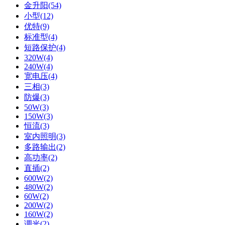
金升阳(54)
小型(12)
优特(9)
标准型(4)
短路保护(4)
320W(4)
240W(4)
宽电压(4)
三相(3)
防爆(3)
50W(3)
150W(3)
恒流(3)
室内照明(3)
多路输出(2)
高功率(2)
直插(2)
600W(2)
480W(2)
60W(2)
200W(2)
160W(2)
调光(2)