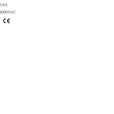
.6A
000VAC
：