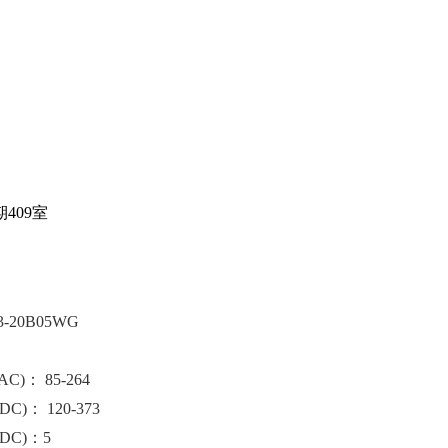
409室
-20B05WG
)： 85-264
)： 120-373
DC)：5