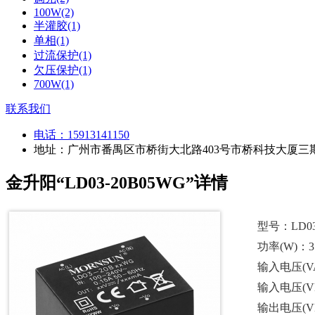
100W(2)
半灌胶(1)
单相(1)
过流保护(1)
欠压保护(1)
700W(1)
联系我们
电话：
15913141150
地址：广州市番禺区市桥街大北路403号市桥科技大厦三期
金升阳“LD03-20B05WG”详情
型号：LD03
功率(W)：3
输入电压(VAC
输入电压(VDC
输出电压(V