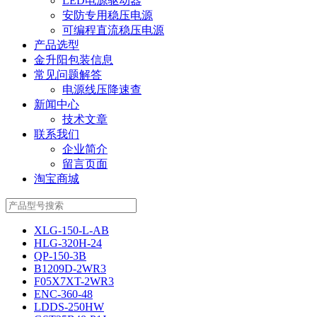
LED电源驱动器
安防专用稳压电源
可编程直流稳压电源
产品选型
金升阳包装信息
常见问题解答
电源线压降速查
新闻中心
技术文章
联系我们
企业简介
留言页面
淘宝商城
XLG-150-L-AB
HLG-320H-24
QP-150-3B
B1209D-2WR3
F05X7XT-2WR3
ENC-360-48
LDDS-250HW