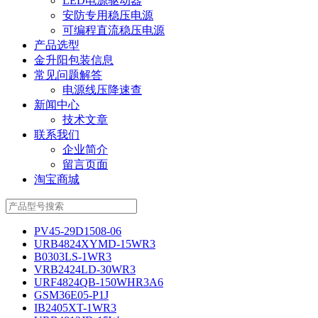
LED电源驱动器
安防专用稳压电源
可编程直流稳压电源
产品选型
金升阳包装信息
常见问题解答
电源线压降速查
新闻中心
技术文章
联系我们
企业简介
留言页面
淘宝商城
PV45-29D1508-06
URB4824XYMD-15WR3
B0303LS-1WR3
VRB2424LD-30WR3
URF4824QB-150WHR3A6
GSM36E05-P1J
IB2405XT-1WR3